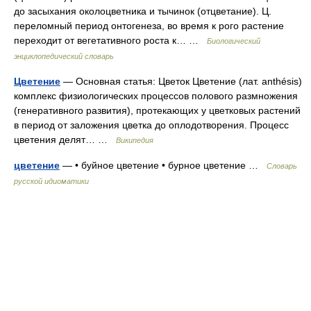
до засыхания околоцветника и тычинок (отцветание). Ц.
переломный период онтогенеза, во время к рого растение
переходит от вегетативного роста к… …
Биологический
энциклопедический словарь
Цветение
— Основная статья: Цветок Цветение (лат. anthésis)
комплекс физиологических процессов полового размножения
(генеративного развития), протекающих у цветковых растений
в период от заложения цветка до оплодотворения. Процесс
цветения делят… …
Википедия
цветение
— • буйное цветение • бурное цветение …
Словарь
русской идиоматики