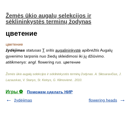
Žemės ūkio augalų selekcijos ir
sėklininkystės terminų žodynas
цветение
цветение
žydėjimas
statusas
T
sritis
augalininkystė
apibrėžtis
Augalų
gyvenimo tarpsnis nuo žiedų skleidimosi iki jų džiūvimo.
atitikmenys
:
angl.
flowering
rus.
цветение
Žemės ūkio augalų selekcijos ir sėklininkystės terminų žodynas
.
A. Sliesaravičius, J.
Lazauskas, V. Stanys, St. Keinys, G. Klimovienė.
.
2010
.
Игры ⚽
Поможем сделать НИР
žydėjimas
flowering heads