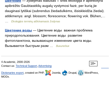
цветение
— žydėjimas statusas T sritis ekologija ir aplinkotyra
apibrėžtis Gaubtasėklių augalų vystymosi fazė, per kurią jie
dauginasi lytiškai (subrendus žiedadulkėms, išsiskleidžia žiedai).
atitikmenys: angl. blossom; florescence; flowering vok. Blühen,…
…
Ekologijos terminų aiškinamasis žodynas
Цветение воды
— Цветение воды важная проблема
природопользования. Цветение воды развитие
фитопланктона, вызывающее изменение цвета воды.
Вызывается быстрым разм …
Википедия
© Academic, 2000-2026
18+
Contact us:
Technical Support
,
Advertising
Dictionaries export
, created on PHP,
Joomla,
Drupal,
WordPress,
MODx.